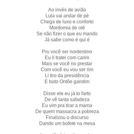
Ao invés de avião
Lula vai andar de pé
Chega de luxo e conforto
Mordomia de oté
Se não fizer o que eu mando
Já sabe como é qui é
Pru você ser nordestino
Eu li tratei com carim
Mais se você no prestar
Com você eu vou ser rim
Li tiro da presidência
E boto Ontôe garotim
Disse ele eu já to farto
De vê tanta safadeza
Eu vim pra tirar a mama
De quem massacra a pobreza
Finalizou o discurso
Dando um bofete na mesa