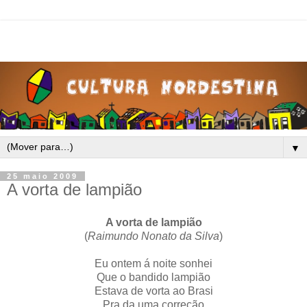
▼
25 maio 2009
A vorta de lampião
A vorta de lampião
(
Raimundo Nonato da Silva
)
Eu ontem á noite sonhei
Que o bandido lampião
Estava de vorta ao Brasi
Pra da uma correção